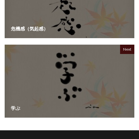
危機感（気起感）
Next
学ぶ